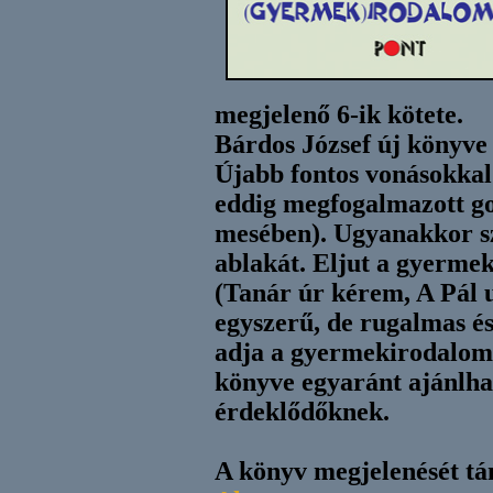
megjelenő 6-ik kötete.
Bárdos József új könyve 
Újabb fontos vonásokkal 
eddig megfogalmazott gon
mesében). Ugyanakkor sz
ablakát. Eljut a gyermek
(Tanár úr kérem, A Pál u
egyszerű, de rugalmas és 
adja a gyermekirodalom
könyve egyaránt ajánlha
érdeklődőknek.
A könyv megjelenését t