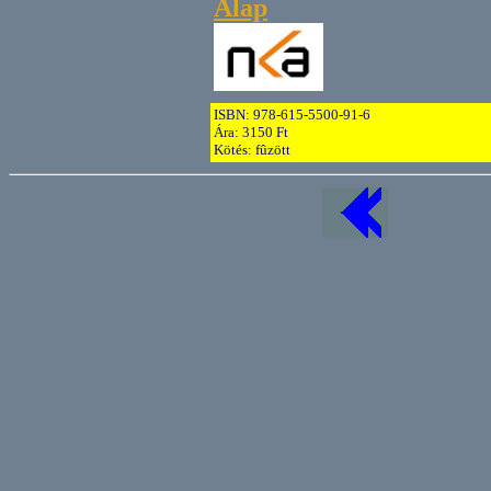
Alap
ISBN: 978-615-5500-91-6
Ára: 3150 Ft
Kötés: fûzött