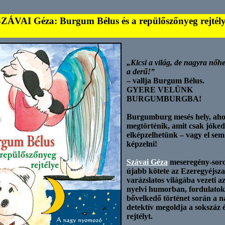
ZÁVAI Géza: Burgum Bélus és a repülőszőnyeg rejtél
„Kicsi a világ, de nagyra nőh
a derű!”
– vallja Burgum Bélus.
GYERE VELÜNK
BURGUMBURGBA!
Burgumburg mesés hely, aho
megtörténik, amit csak jók
elképzelhetünk – vagy el se
képzelni!
Szávai Géza
meseregény-sor
újabb kötete az Ezeregyéjsz
varázslatos világába vezeti az
nyelvi humorban, fordulato
bővelkedő történet során a n
detektív megoldja a sokszáz 
rejtélyt.