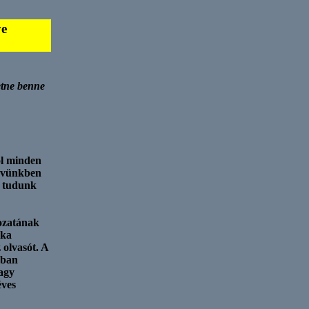
ye
etne benne
l minden
edvünkben
m tudunk
ozatának
aka
 olvasót. A
kban
agy
éves