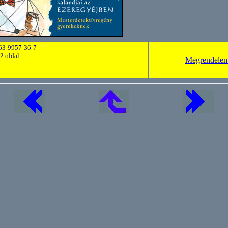
63-9957-36-7
2 oldal
Megrendele