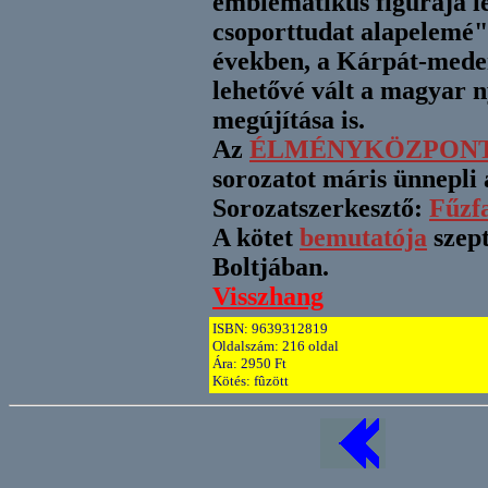
emblematikus figurája le
csoporttudat alapelemé"-
években, a Kárpát-meden
lehetővé vált a magyar n
megújítása is.
Az
ÉLMÉNYKÖZPONT
sorozatot máris ünnepli
Sorozatszerkesztő:
Fűzf
A kötet
bemutatója
szept
Boltjában.
Visszhang
ISBN: 9639312819
Oldalszám: 216 oldal
Ára: 2950 Ft
Kötés: fûzött