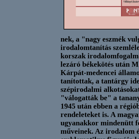
nek, a "nagy eszmék vul
irodalomtanítás szemlélet
korszak irodalomfogalmá
lezáró békekötés után M
Kárpát-medencei államo
tanítottak, a tantárgy id
szépirodalmi alkotásokat
"válogatták be" a tanany
1945 után ebben a régió
rendeleteket is. A magy
ugyanakkor mindenütt fon
műveinek. Az irodalom 