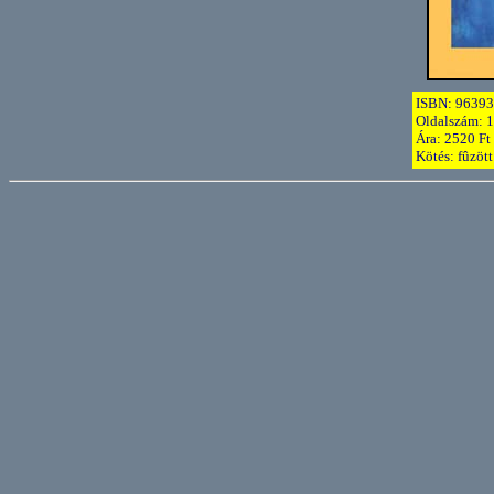
ISBN: 9639
Oldalszám: 1
Ára: 2520 Ft
Kötés: fûzött