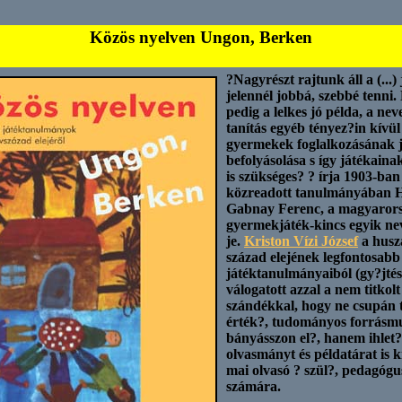
Közös nyelven Ungon, Berken
?Nagyrészt rajtunk áll a (...) 
jelennél jobbá, szebbé tenni
pedig a lelkes jó példa, a neve
tanítás egyéb tényez?in kívül
gyermekek foglalkozásának 
befolyásolása s így játékaina
is szükséges? ? írja 1903-ban
közreadott tanulmányában 
Gabnay Ferenc, a magyarors
gyermekjáték-kincs egyik ne
je.
Kriston Vízi József
a husz
század elejének legfontosabb
játéktanulmányaiból (gy?jtés
válogatott azzal a nem titkolt
szándékkal, hogy ne csupán t
érték?, tudományos forrás
bányásszon el?, hanem ihlet?
olvasmányt és példatárat is k
mai olvasó ? szül?, pedagógus
számára.