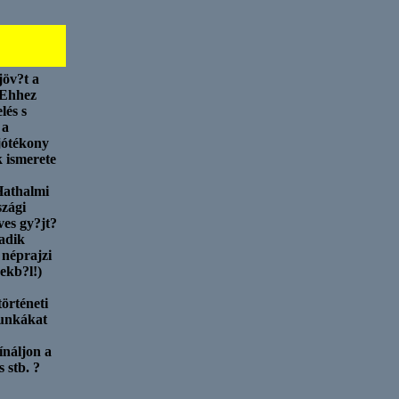
jöv?t a
. Ehhez
lés s
 a
jótékony
k ismerete
Hathalmi
zági
ves gy?jt?
adik
 néprajzi
ekb?l!)
örténeti
munkákat
ínáljon a
 stb. ?