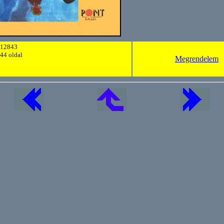
312843
44 oldal
Megrendelem